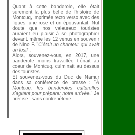
Quant à cette banderole, elle était
surement la plus belle de l'histoire de
Montcuq, imprimée recto verso avec des
figues, une rose et un épouvantail. Nul
doute que nos valeureux touristes
auraient eu plaisir à se photographier
devant, même les 12 venus en souvenir
de Nino F. "
C'était un chanteur qui avait
un fusil
".
Alors, souvenez-vous, en 2017, une
banderole moins travaillée trônait au
coeur de Montcuq, culminait au dessus
des touristes.
Et souvenez-vous du Duc de Namur
dans sa conférence de presse : "
À
Montcuq, les banderoles culturelles
s'agitent pour préparer notre arrivée.
" Je
précise : sans contrepèterie.