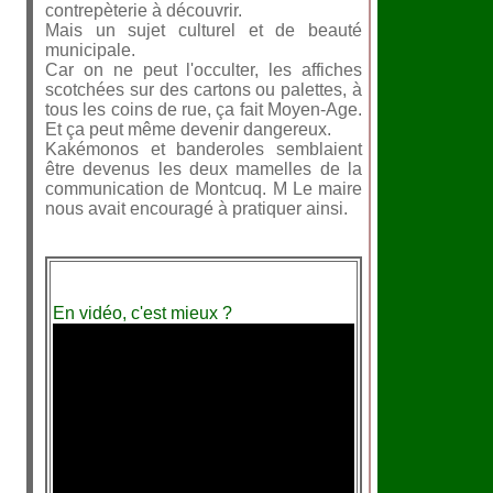
contrepèterie à découvrir.
Mais un sujet culturel et de beauté
municipale.
Car on ne peut l'occulter, les affiches
scotchées sur des cartons ou palettes, à
tous les coins de rue, ça fait Moyen-Age.
Et ça peut même devenir dangereux.
Kakémonos et banderoles semblaient
être devenus les deux mamelles de la
communication de Montcuq. M Le maire
nous avait encouragé à pratiquer ainsi.
En vidéo, c'est mieux ?