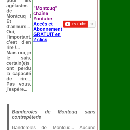
pour les
agélastes
"Montcuq"
de
chaîne
Montcuq !
Youtube
...
Et
Accès et
d'ailleurs...
Abonnement
Oui,
GRATUIT en
l'important,
2 clics
.
c'est d'en
rire !...
Mais oui, je
le sais,
certain(e)s
ont perdu
la capacité
de rire...
Pas vous,
j'espère...
Banderoles de Montcuq sans
contrepèterie
Banderoles de Montcuq... Aucune