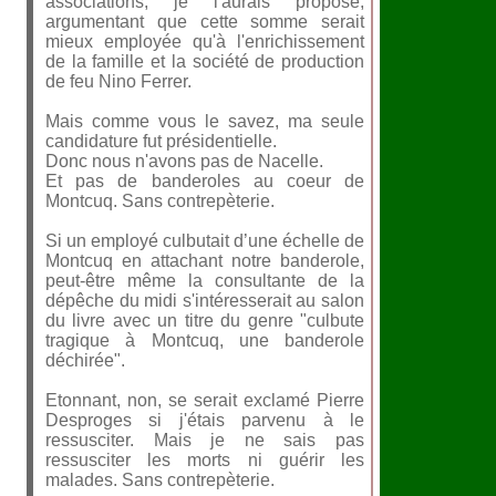
associations, je l'aurais proposé,
argumentant que cette somme serait
mieux employée qu'à l'enrichissement
de la famille et la société de production
de feu Nino Ferrer.
Mais comme vous le savez, ma seule
candidature fut présidentielle.
Donc nous n'avons pas de Nacelle.
Et pas de banderoles au coeur de
Montcuq. Sans contrepèterie.
Si un employé culbutait d’une échelle de
Montcuq en attachant notre banderole,
peut-être même la consultante de la
dépêche du midi s'intéresserait au salon
du livre avec un titre du genre "culbute
tragique à Montcuq, une banderole
déchirée".
Etonnant, non, se serait exclamé Pierre
Desproges si j'étais parvenu à le
ressusciter. Mais je ne sais pas
ressusciter les morts ni guérir les
malades. Sans contrepèterie.